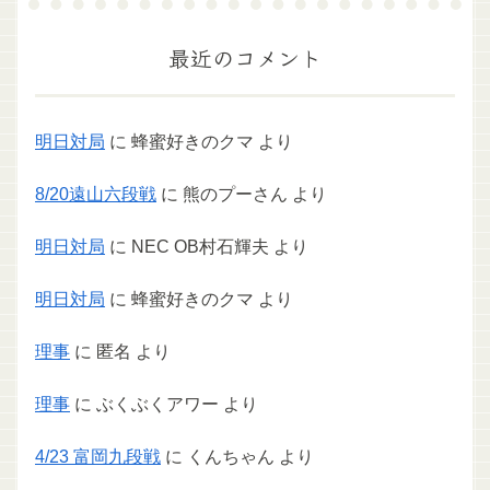
最近のコメント
明日対局
に
蜂蜜好きのクマ
より
8/20遠山六段戦
に
熊のプーさん
より
明日対局
に
NEC OB村石輝夫
より
明日対局
に
蜂蜜好きのクマ
より
理事
に
匿名
より
理事
に
ぶくぶくアワー
より
4/23 富岡九段戦
に
くんちゃん
より