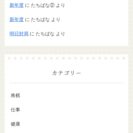
新年度
に
たちばな②
より
新年度
に
たちばな
より
明日対局
に
たちばな
より
カテゴリー
将棋
仕事
健康