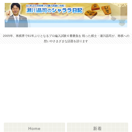
2005年、将棋界で61年ぶりとなるプロ編入試験６番勝負を 戦った棋士・瀬川晶司が、将棋への
想いやさまざまな話題を語ります
Home
新着