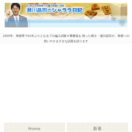
2005年、将棋界で61年ぶりとなるプロ編入試験６番勝負を 戦った棋士・瀬川晶司が、将棋への
想いやさまざまな話題を語ります
Home
新着