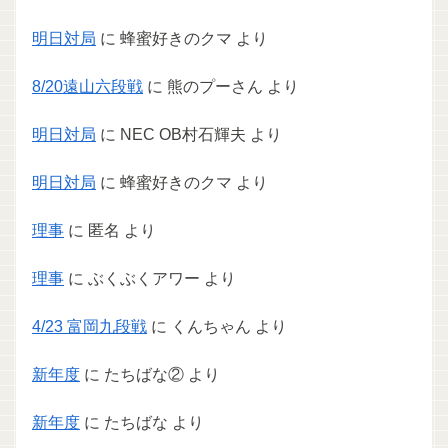
明日対局
に
蜂蜜好きのクマ
より
8/20遠山六段戦
に
熊のプーさん
より
明日対局
に
NEC OB村石輝夫
より
明日対局
に
蜂蜜好きのクマ
より
理事
に
匿名
より
理事
に
ぶくぶくアワー
より
4/23 富岡九段戦
に
くんちゃん
より
新年度
に
たちばな②
より
新年度
に
たちばな
より