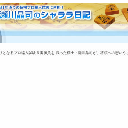
年ぶりとなるプロ編入試験６番勝負を 戦った棋士・瀬川晶司が、将棋への想い