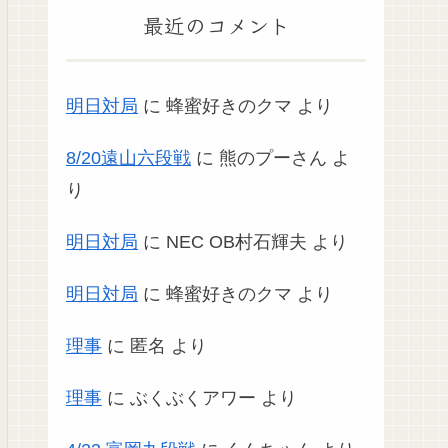
最近のコメント
明日対局
に
蜂蜜好きのクマ
より
8/20遠山六段戦
に
熊のプーさん
よ
り
明日対局
に
NEC OB村石輝夫
より
明日対局
に
蜂蜜好きのクマ
より
理事
に
匿名
より
理事
に
ぶくぶくアワー
より