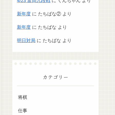
4/23 富岡九段戦
に
くんちゃん
より
新年度
に
たちばな②
より
新年度
に
たちばな
より
明日対局
に
たちばな
より
カテゴリー
将棋
仕事