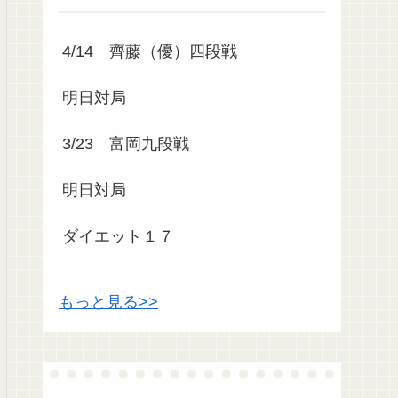
4/14 齊藤（優）四段戦
明日対局
3/23 富岡九段戦
明日対局
ダイエット１７
もっと見る>>