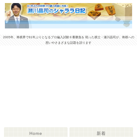
2005年、将棋界で61年ぶりとなるプロ編入試験６番勝負を 戦った棋士・瀬川晶司が、将棋への
想いやさまざまな話題を語ります
Home
新着