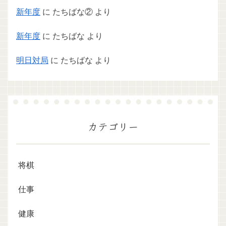
新年度
に
たちばな②
より
新年度
に
たちばな
より
明日対局
に
たちばな
より
カテゴリー
将棋
仕事
健康