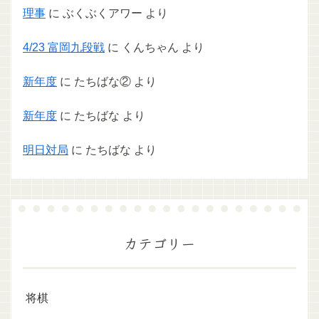
理事
に
ぶくぶくアワー
より
4/23 富岡九段戦
に
くんちゃん
より
新年度
に
たちばな②
より
新年度
に
たちばな
より
明日対局
に
たちばな
より
カテゴリー
将棋