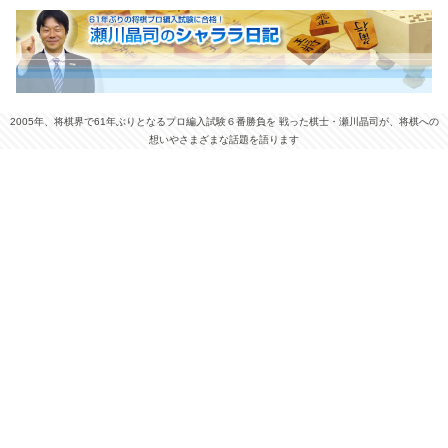
2005年、将棋界で61年ぶりとなるプロ編入試験６番勝負を 戦った棋士・瀬川晶司が、将棋への
想いやさまざまな話題を語ります