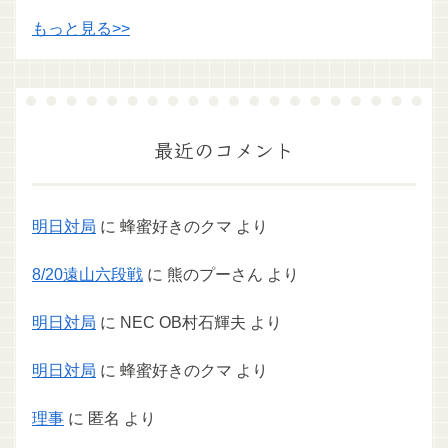
もっと見る>>
最近のコメント
明日対局
に
蜂蜜好きのクマ
より
8/20遠山六段戦
に
熊のプーさん
より
明日対局
に
NEC OB村石輝夫
より
明日対局
に
蜂蜜好きのクマ
より
理事
に
匿名
より