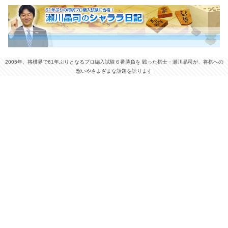
2005年、将棋界で61年ぶりとなるプロ編入試験６番勝負を 戦った棋士・瀬川晶司が、将棋への
想いやさまざまな話題を語ります