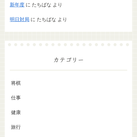
新年度
に
たちばな
より
明日対局
に
たちばな
より
カテゴリー
将棋
仕事
健康
旅行