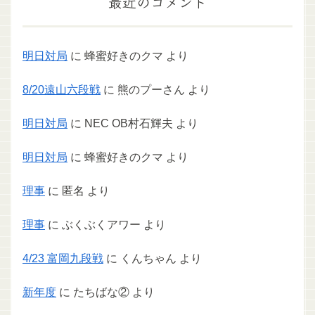
最近のコメント
明日対局
に
蜂蜜好きのクマ
より
8/20遠山六段戦
に
熊のプーさん
より
明日対局
に
NEC OB村石輝夫
より
明日対局
に
蜂蜜好きのクマ
より
理事
に
匿名
より
理事
に
ぶくぶくアワー
より
4/23 富岡九段戦
に
くんちゃん
より
新年度
に
たちばな②
より