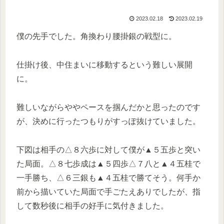
2023.02.18
2023.02.19
僕の先手でした。角換わり腰掛銀の戦型に。
仕掛け後、中住まいに移動するという難しい展開
に。
難しいながらややペースを掴んだかと思ったのです
が、決めに行ったつもりがすっぽ抜けていました。
下図は相手の△８六歩に対して僕が▲５五歩と突い
た局面。△８七歩成は▲５四歩△７八と▲４五桂で
一手勝ち、△６三銀も▲４五桂で勝てそう。何手か
前から描いていた局面で手ごたえありでしたが、指
して数秒後に相手の好手に気付きました。