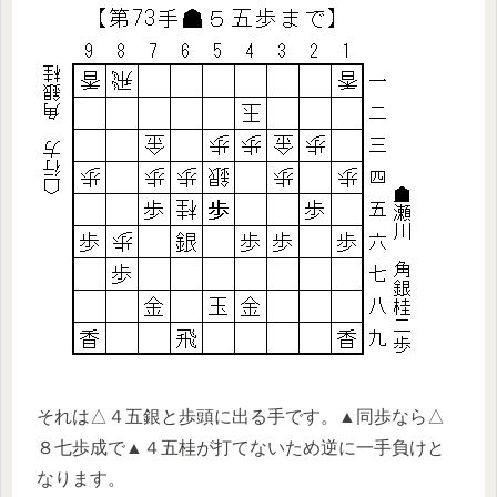
それは△４五銀と歩頭に出る手です。▲同歩なら△
８七歩成で▲４五桂が打てないため逆に一手負けと
なります。