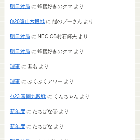
明日対局
に
蜂蜜好きのクマ
より
8/20遠山六段戦
に
熊のプーさん
より
明日対局
に
NEC OB村石輝夫
より
明日対局
に
蜂蜜好きのクマ
より
理事
に
匿名
より
理事
に
ぶくぶくアワー
より
4/23 富岡九段戦
に
くんちゃん
より
新年度
に
たちばな②
より
新年度
に
たちばな
より