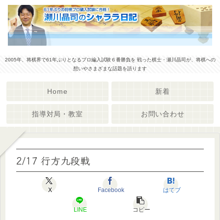
2005年、将棋界で61年ぶりとなるプロ編入試験６番勝負を 戦った棋士・瀬川晶司が、将棋への
想いやさまざまな話題を語ります
Home
新着
指導対局・教室
お問い合わせ
2/17 行方九段戦
X
Facebook
はてブ
LINE
コピー