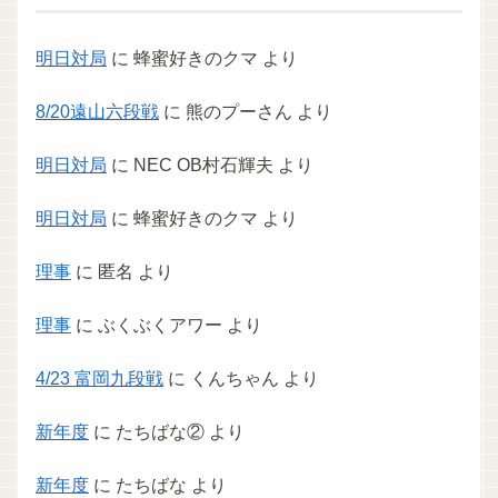
明日対局
に
蜂蜜好きのクマ
より
8/20遠山六段戦
に
熊のプーさん
より
明日対局
に
NEC OB村石輝夫
より
明日対局
に
蜂蜜好きのクマ
より
理事
に
匿名
より
理事
に
ぶくぶくアワー
より
4/23 富岡九段戦
に
くんちゃん
より
新年度
に
たちばな②
より
新年度
に
たちばな
より