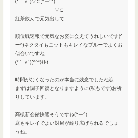
(*｀ｖ´)▽⊂(^ー^*)
▽⊂
紅茶飲んで元気出して
順位戦速報で元気なお姿に会えてうれしいです(^
ー^)ネクタイもニットもキレイなブルーでよくお
似合いですね
(*｀ｖ´)(^^*)ｷﾚｲ
時間がなくなったのが本当に残念でしたね涙
まずは調子回復となりますように(私もです)お祈
りしています。
高槻新会館快適そうですね(^ー^)
庭もキレイでよい対局が繰り広げられるでしょ
うね。