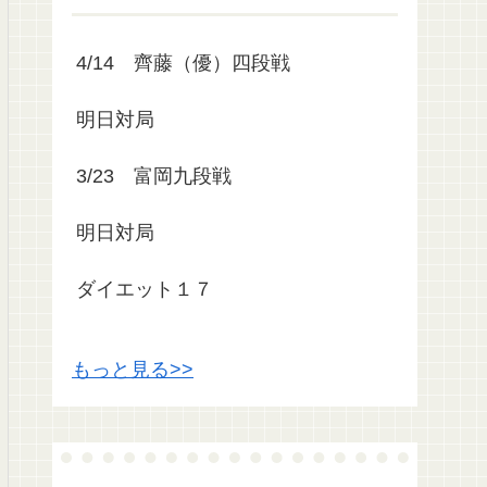
4/14 齊藤（優）四段戦
明日対局
3/23 富岡九段戦
明日対局
ダイエット１７
もっと見る>>