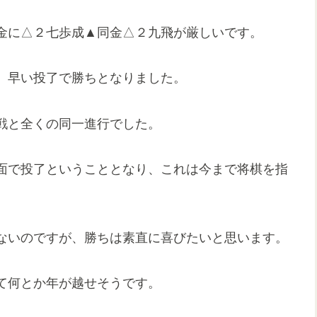
金に△２七歩成▲同金△２九飛が厳しいです。
、早い投了で勝ちとなりました。
戦と全くの同一進行でした。
面で投了ということとなり、これは今まで将棋を指
ないのですが、勝ちは素直に喜びたいと思います。
て何とか年が越せそうです。