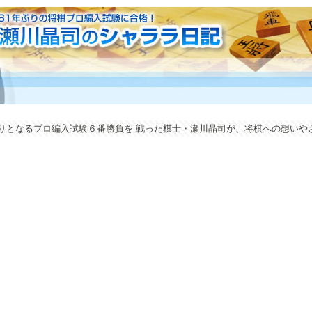
年ぶりとなるプロ編入試験６番勝負を 戦った棋士・瀬川晶司が、将棋への想い