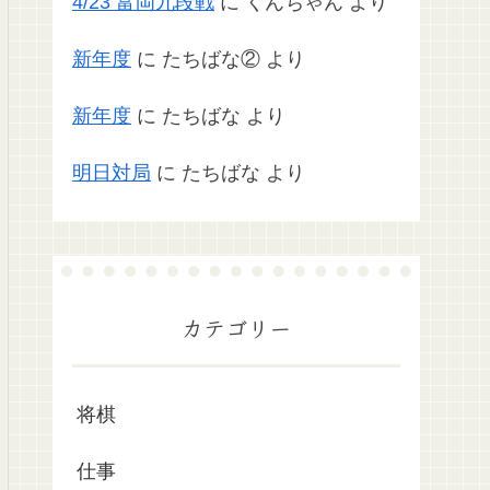
4/23 富岡九段戦
に
くんちゃん
より
新年度
に
たちばな②
より
新年度
に
たちばな
より
明日対局
に
たちばな
より
カテゴリー
将棋
仕事