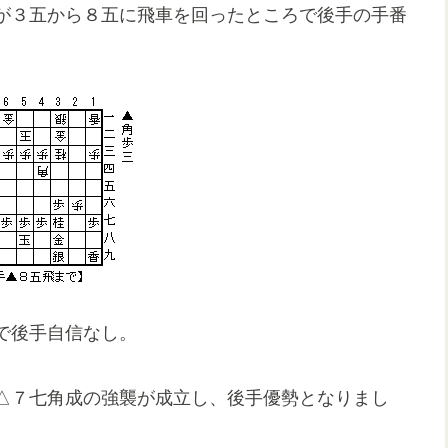
が３五から８五に飛車を回ったところで後手の手番
で後手自信なし。
△７七角成の強襲が成立し、後手優勢となりまし