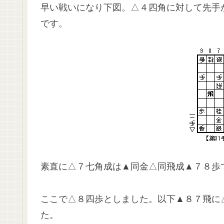
早い戦いになり下図。△４四角に対して先手
です。
素直に△７七角成は▲同金△同飛成▲７８歩
ここで△８四歩としました。以下▲８７飛に
た。