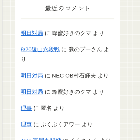
最近のコメント
明日対局
に
蜂蜜好きのクマ
より
8/20遠山六段戦
に
熊のプーさん
よ
り
明日対局
に
NEC OB村石輝夫
より
明日対局
に
蜂蜜好きのクマ
より
理事
に
匿名
より
理事
に
ぶくぶくアワー
より