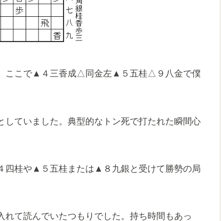
。ここで▲４三香成△同金左▲５五桂△９八金で僕
としていました。典型的なトン死で打たれた瞬間心
４四桂や▲５五桂または▲８九銀と受けて勝勢の局
入れて読んでいたつもりでした。持ち時間もあっ