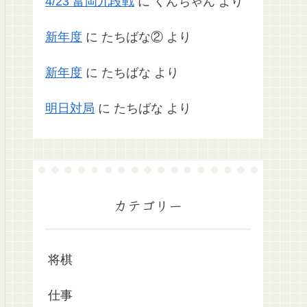
4/23 富岡九段戦
に
くんちゃん
より
新年度
に
たちばな②
より
新年度
に
たちばな
より
明日対局
に
たちばな
より
カテゴリー
将棋
仕事