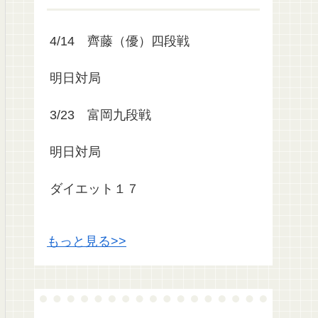
4/14 齊藤（優）四段戦
明日対局
3/23 富岡九段戦
明日対局
ダイエット１７
もっと見る>>