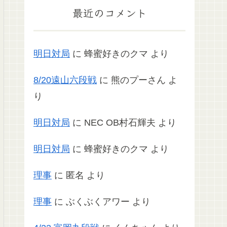
最近のコメント
明日対局
に
蜂蜜好きのクマ
より
8/20遠山六段戦
に
熊のプーさん
よ
り
明日対局
に
NEC OB村石輝夫
より
明日対局
に
蜂蜜好きのクマ
より
理事
に
匿名
より
理事
に
ぶくぶくアワー
より