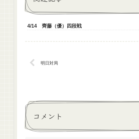
4/14 齊藤（優）四段戦
明日対局
コメント