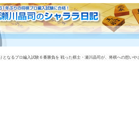
年ぶりとなるプロ編入試験６番勝負を 戦った棋士・瀬川晶司が、将棋への想い