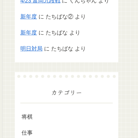
4/23 富岡九段戦
に
くんちゃん
より
新年度
に
たちばな②
より
新年度
に
たちばな
より
明日対局
に
たちばな
より
カテゴリー
将棋
仕事