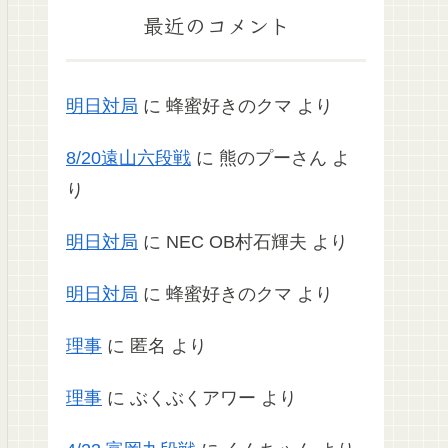
最近のコメント
明日対局
に
蜂蜜好きのクマ
より
8/20遠山六段戦
に
熊のプーさん
よ
り
明日対局
に
NEC OB村石輝夫
より
明日対局
に
蜂蜜好きのクマ
より
理事
に
匿名
より
理事
に
ぶくぶくアワー
より