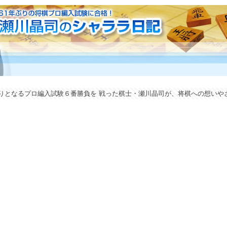
年ぶりとなるプロ編入試験６番勝負を 戦った棋士・瀬川晶司が、将棋への想い