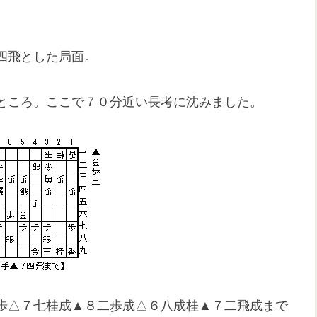
。
四飛とした局面。
ところ。ここで７０分近い長考に沈みました。
歩△７七桂成▲８二歩成△６八成桂▲７二飛成まで