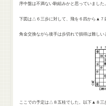
序中盤は不満ない駒組みかと思っていました
下図は△６三歩に対して、飛を６四から▲７
角金交換ながら後手は歩切れで損得は難しい
ここでの予定は△８五桂でした。以下▲８三