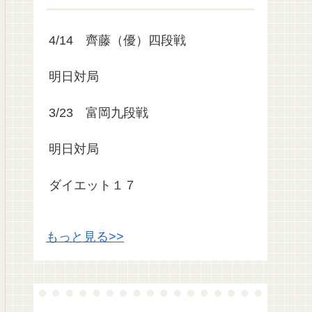
4/14 齊藤（優）四段戦
明日対局
3/23 富岡九段戦
明日対局
ダイエット１７
もっと見る>>