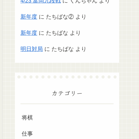
4/23 富岡九段戦
に
くんちゃん
より
新年度
に
たちばな②
より
新年度
に
たちばな
より
明日対局
に
たちばな
より
カテゴリー
将棋
仕事