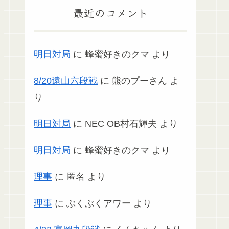
最近のコメント
明日対局
に
蜂蜜好きのクマ
より
8/20遠山六段戦
に
熊のプーさん
よ
り
明日対局
に
NEC OB村石輝夫
より
明日対局
に
蜂蜜好きのクマ
より
理事
に
匿名
より
理事
に
ぶくぶくアワー
より