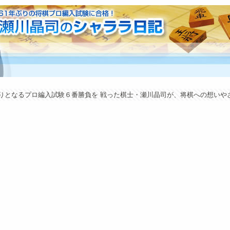
年ぶりとなるプロ編入試験６番勝負を 戦った棋士・瀬川晶司が、将棋への想い