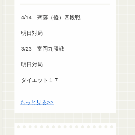
4/14 齊藤（優）四段戦
明日対局
3/23 富岡九段戦
明日対局
ダイエット１７
もっと見る>>