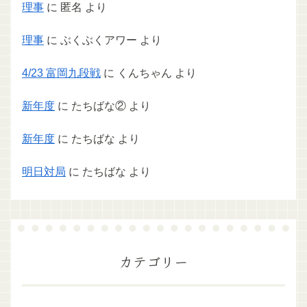
理事
に
匿名
より
理事
に
ぶくぶくアワー
より
4/23 富岡九段戦
に
くんちゃん
より
新年度
に
たちばな②
より
新年度
に
たちばな
より
明日対局
に
たちばな
より
カテゴリー