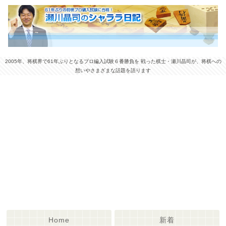
2005年、将棋界で61年ぶりとなるプロ編入試験６番勝負を 戦った棋士・瀬川晶司が、将棋への
想いやさまざまな話題を語ります
Home
新着