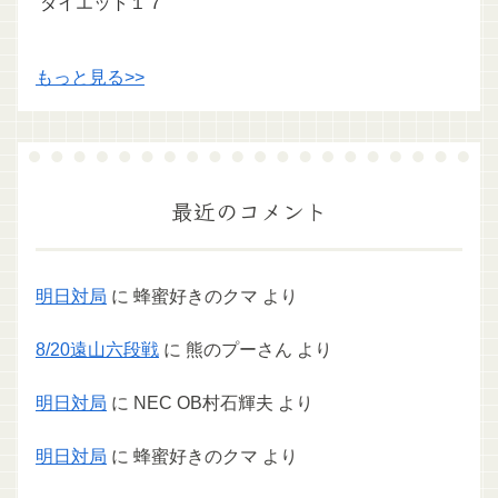
ダイエット１７
もっと見る>>
最近のコメント
明日対局
に
蜂蜜好きのクマ
より
8/20遠山六段戦
に
熊のプーさん
より
明日対局
に
NEC OB村石輝夫
より
明日対局
に
蜂蜜好きのクマ
より