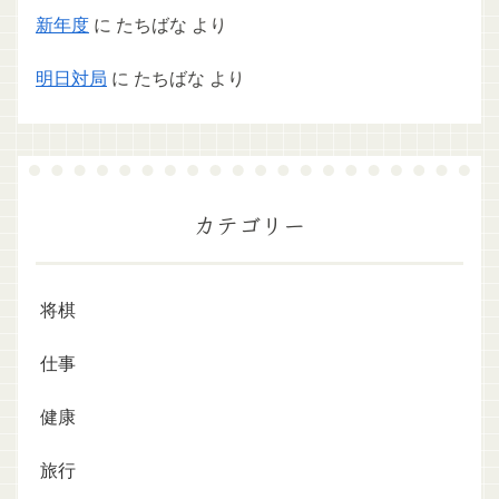
新年度
に
たちばな
より
明日対局
に
たちばな
より
カテゴリー
将棋
仕事
健康
旅行