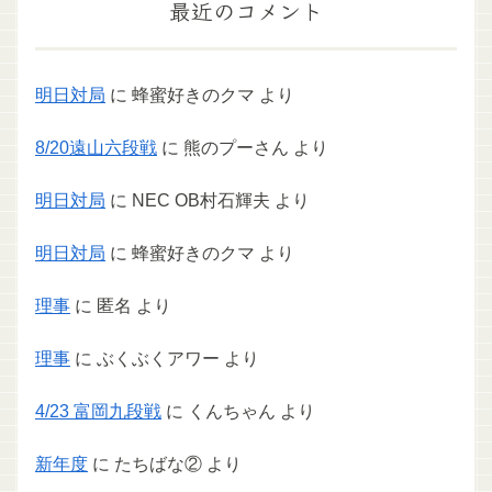
最近のコメント
明日対局
に
蜂蜜好きのクマ
より
8/20遠山六段戦
に
熊のプーさん
より
明日対局
に
NEC OB村石輝夫
より
明日対局
に
蜂蜜好きのクマ
より
理事
に
匿名
より
理事
に
ぶくぶくアワー
より
4/23 富岡九段戦
に
くんちゃん
より
新年度
に
たちばな②
より