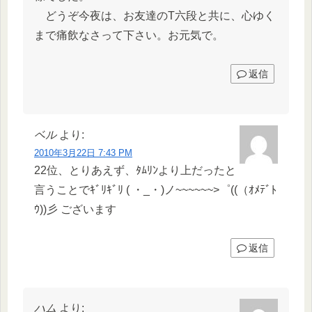
どうぞ今夜は、お友達のT六段と共に、心ゆく
まで痛飲なさって下さい。お元気で。
返信
ベル
より:
2010年3月22日 7:43 PM
22位、とりあえず、ﾀﾑﾘﾝより上だったと
言うことでｷﾞﾘｷﾞﾘ ( ・_・)ノ~~~~~~>゜((（ｵﾒﾃﾞﾄ
ｳ))彡 ございます
返信
ハム
より: