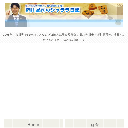
2005年、将棋界で61年ぶりとなるプロ編入試験６番勝負を 戦った棋士・瀬川晶司が、将棋への
想いやさまざまな話題を語ります
Home
新着