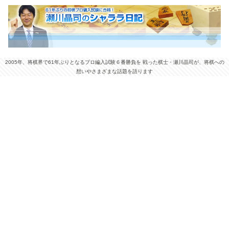
2005年、将棋界で61年ぶりとなるプロ編入試験６番勝負を 戦った棋士・瀬川晶司が、将棋への
想いやさまざまな話題を語ります