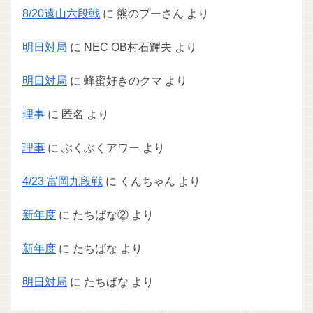
8/20遠山六段戦
に
熊のプーさん
より
明日対局
に
NEC OB村石輝夫
より
明日対局
に
蜂蜜好きのクマ
より
理事
に
匿名
より
理事
に
ぶくぶくアワー
より
4/23 富岡九段戦
に
くんちゃん
より
新年度
に
たちばな②
より
新年度
に
たちばな
より
明日対局
に
たちばな
より