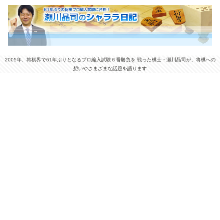
2005年、将棋界で61年ぶりとなるプロ編入試験６番勝負を 戦った棋士・瀬川晶司が、将棋への
想いやさまざまな話題を語ります