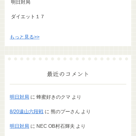
明日対局
ダイエット１７
もっと見る>>
最近のコメント
明日対局
に
蜂蜜好きのクマ
より
8/20遠山六段戦
に
熊のプーさん
より
明日対局
に
NEC OB村石輝夫
より