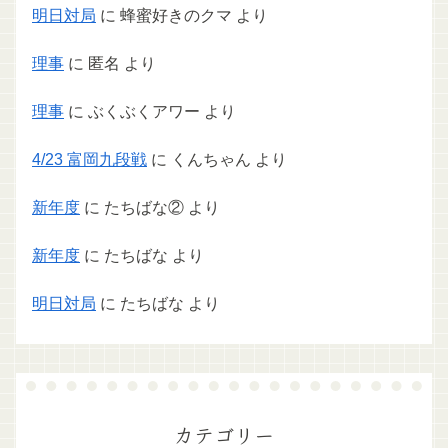
明日対局
に
蜂蜜好きのクマ
より
理事
に
匿名
より
理事
に
ぶくぶくアワー
より
4/23 富岡九段戦
に
くんちゃん
より
新年度
に
たちばな②
より
新年度
に
たちばな
より
明日対局
に
たちばな
より
カテゴリー