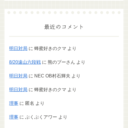
最近のコメント
明日対局
に
蜂蜜好きのクマ
より
8/20遠山六段戦
に
熊のプーさん
より
明日対局
に
NEC OB村石輝夫
より
明日対局
に
蜂蜜好きのクマ
より
理事
に
匿名
より
理事
に
ぶくぶくアワー
より