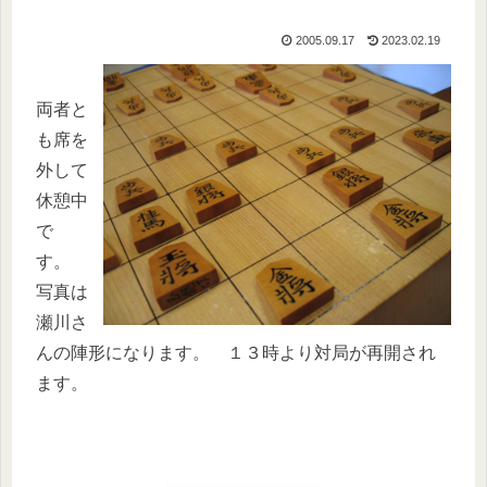
2005.09.17
2023.02.19
両者と
も席を
外して
休憩中
で
す。
写真は
瀬川さ
んの陣形になります。 １３時より対局が再開され
ます。