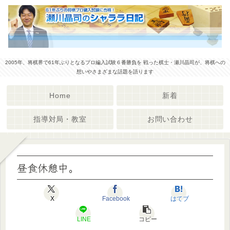
2005年、将棋界で61年ぶりとなるプロ編入試験６番勝負を 戦った棋士・瀬川晶司が、将棋への
想いやさまざまな話題を語ります
Home
新着
指導対局・教室
お問い合わせ
昼食休憩中。
X
Facebook
はてブ
LINE
コピー