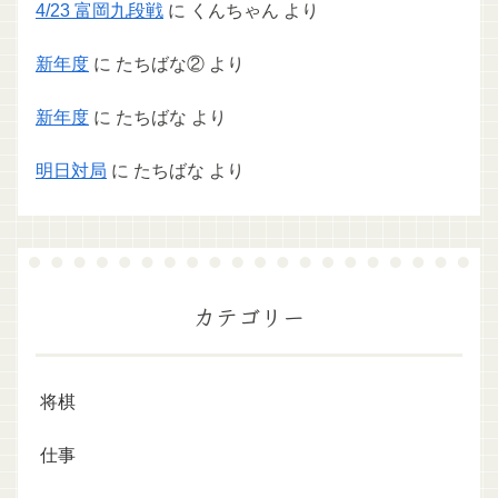
4/23 富岡九段戦
に
くんちゃん
より
新年度
に
たちばな②
より
新年度
に
たちばな
より
明日対局
に
たちばな
より
カテゴリー
将棋
仕事