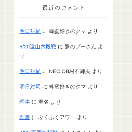
最近のコメント
明日対局
に
蜂蜜好きのクマ
より
8/20遠山六段戦
に
熊のプーさん
よ
り
明日対局
に
NEC OB村石輝夫
より
明日対局
に
蜂蜜好きのクマ
より
理事
に
匿名
より
理事
に
ぶくぶくアワー
より