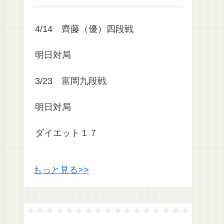
4/14 齊藤（優）四段戦
明日対局
3/23 富岡九段戦
明日対局
ダイエット１７
もっと見る>>