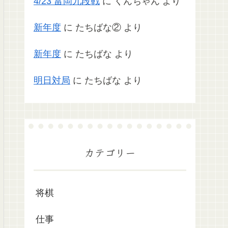
4/23 富岡九段戦
に
くんちゃん
より
新年度
に
たちばな②
より
新年度
に
たちばな
より
明日対局
に
たちばな
より
カテゴリー
将棋
仕事