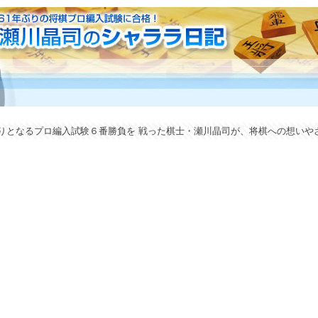
年ぶりとなるプロ編入試験６番勝負を 戦った棋士・瀬川晶司が、将棋への想い