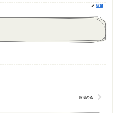
瀬川
盤樹の森