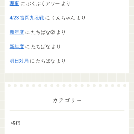
理事
に
ぶくぶくアワー
より
4/23 富岡九段戦
に
くんちゃん
より
新年度
に
たちばな②
より
新年度
に
たちばな
より
明日対局
に
たちばな
より
カテゴリー
将棋