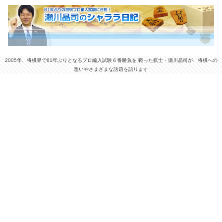
2005年、将棋界で61年ぶりとなるプロ編入試験６番勝負を 戦った棋士・瀬川晶司が、将棋への
想いやさまざまな話題を語ります