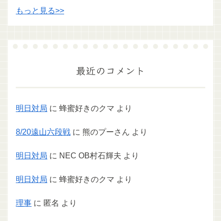
もっと見る>>
最近のコメント
明日対局
に
蜂蜜好きのクマ
より
8/20遠山六段戦
に
熊のプーさん
より
明日対局
に
NEC OB村石輝夫
より
明日対局
に
蜂蜜好きのクマ
より
理事
に
匿名
より