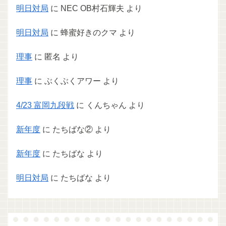
明日対局
に
NEC OB村石輝夫
より
明日対局
に
蜂蜜好きのクマ
より
理事
に
匿名
より
理事
に
ぶくぶくアワー
より
4/23 富岡九段戦
に
くんちゃん
より
新年度
に
たちばな②
より
新年度
に
たちばな
より
明日対局
に
たちばな
より