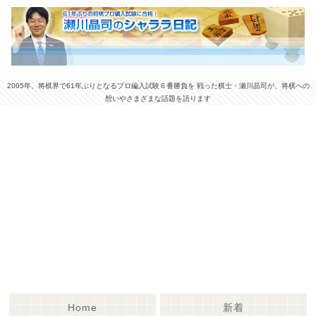
2005年、将棋界で61年ぶりとなるプロ編入試験６番勝負を 戦った棋士・瀬川晶司が、将棋への
想いやさまざまな話題を語ります
Home
新着