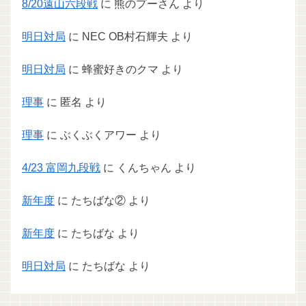
8/20遠山六段戦
に
熊のプーさん
より
明日対局
に
NEC OB村石輝夫
より
明日対局
に
蜂蜜好きのクマ
より
理事
に
匿名
より
理事
に
ぶくぶくアワー
より
4/23 富岡九段戦
に
くんちゃん
より
新年度
に
たちばな②
より
新年度
に
たちばな
より
明日対局
に
たちばな
より