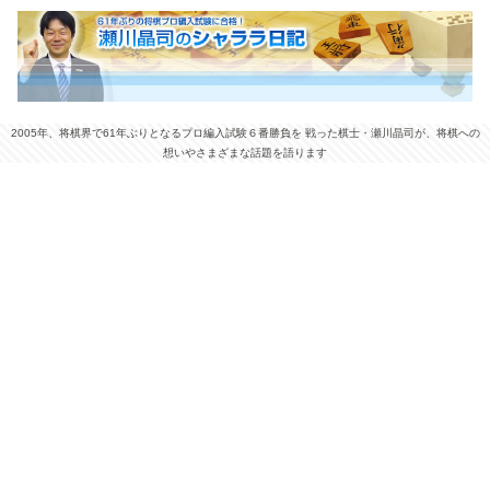
2005年、将棋界で61年ぶりとなるプロ編入試験６番勝負を 戦った棋士・瀬川晶司が、将棋への
想いやさまざまな話題を語ります