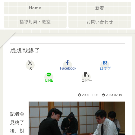
Home
新着
指導対局・教室
お問い合わせ
感想戦終了
X
Facebook
はてブ
LINE
コピー
2005.11.06
2023.02.19
記者会
見終了
後、対