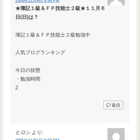
2005年11月6日 9:58 PM
★簿記１級＆ＦＰ技能士２級★１１月６
日(日)は？
簿記１級＆ＦＰ技能士２級勉強中
人気ブログランキング
今日の状態
・勉強時間
2
返信
ヒロシ
より: