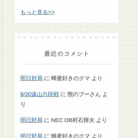
もっと見る>>
最近のコメント
明日対局
に
蜂蜜好きのクマ
より
8/20遠山六段戦
に
熊のプーさん
よ
り
明日対局
に
NEC OB村石輝夫
より
明日対局
に
蜂蜜好きのクマ
より