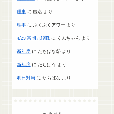
理事
に
匿名
より
理事
に
ぶくぶくアワー
より
4/23 富岡九段戦
に
くんちゃん
より
新年度
に
たちばな②
より
新年度
に
たちばな
より
明日対局
に
たちばな
より
カテゴリー