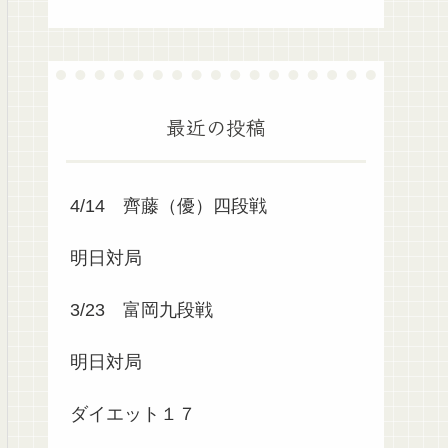
最近の投稿
4/14 齊藤（優）四段戦
明日対局
3/23 富岡九段戦
明日対局
ダイエット１７