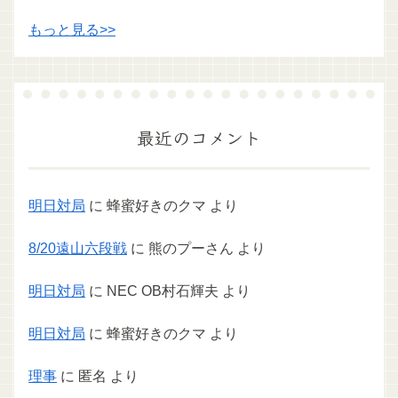
もっと見る>>
最近のコメント
明日対局
に
蜂蜜好きのクマ
より
8/20遠山六段戦
に
熊のプーさん
より
明日対局
に
NEC OB村石輝夫
より
明日対局
に
蜂蜜好きのクマ
より
理事
に
匿名
より