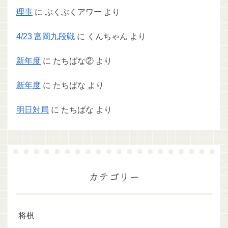
理事
に
ぶくぶくアワー
より
4/23 富岡九段戦
に
くんちゃん
より
新年度
に
たちばな②
より
新年度
に
たちばな
より
明日対局
に
たちばな
より
カテゴリー
将棋