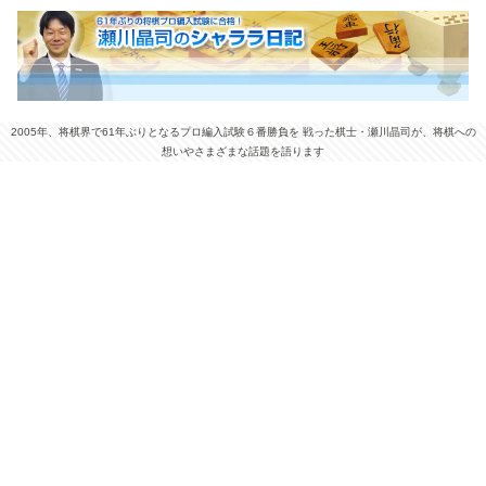
2005年、将棋界で61年ぶりとなるプロ編入試験６番勝負を 戦った棋士・瀬川晶司が、将棋への
想いやさまざまな話題を語ります