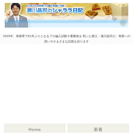
2005年、将棋界で61年ぶりとなるプロ編入試験６番勝負を 戦った棋士・瀬川晶司が、将棋への
想いやさまざまな話題を語ります
Home
新着