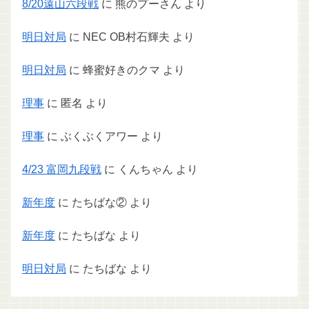
8/20遠山六段戦
に
熊のプーさん
より
明日対局
に
NEC OB村石輝夫
より
明日対局
に
蜂蜜好きのクマ
より
理事
に
匿名
より
理事
に
ぶくぶくアワー
より
4/23 富岡九段戦
に
くんちゃん
より
新年度
に
たちばな②
より
新年度
に
たちばな
より
明日対局
に
たちばな
より