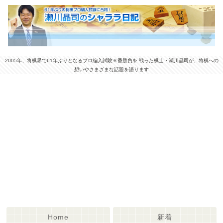
2005年、将棋界で61年ぶりとなるプロ編入試験６番勝負を 戦った棋士・瀬川晶司が、将棋への
想いやさまざまな話題を語ります
Home
新着