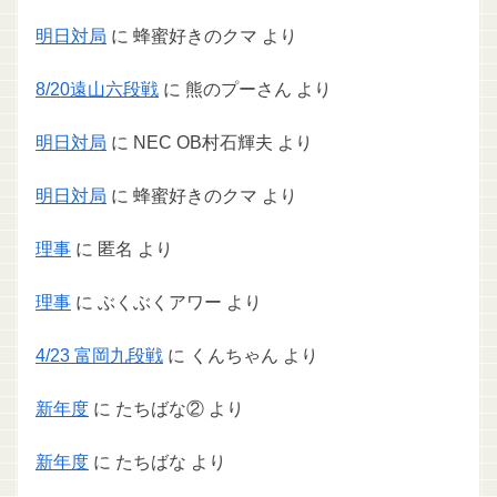
明日対局
に
蜂蜜好きのクマ
より
8/20遠山六段戦
に
熊のプーさん
より
明日対局
に
NEC OB村石輝夫
より
明日対局
に
蜂蜜好きのクマ
より
理事
に
匿名
より
理事
に
ぶくぶくアワー
より
4/23 富岡九段戦
に
くんちゃん
より
新年度
に
たちばな②
より
新年度
に
たちばな
より