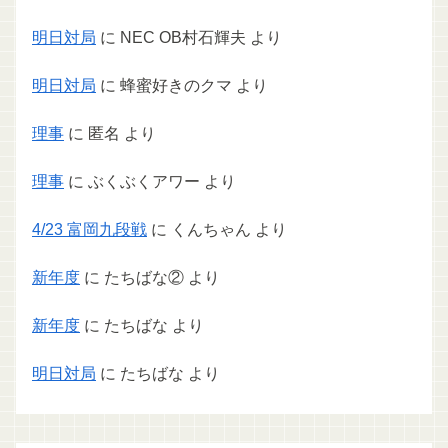
明日対局
に
NEC OB村石輝夫
より
明日対局
に
蜂蜜好きのクマ
より
理事
に
匿名
より
理事
に
ぶくぶくアワー
より
4/23 富岡九段戦
に
くんちゃん
より
新年度
に
たちばな②
より
新年度
に
たちばな
より
明日対局
に
たちばな
より