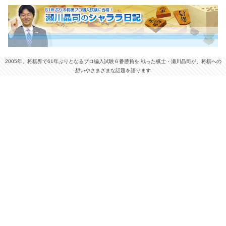
2005年、将棋界で61年ぶりとなるプロ編入試験６番勝負を 戦った棋士・瀬川晶司が、将棋への
想いやさまざまな話題を語ります