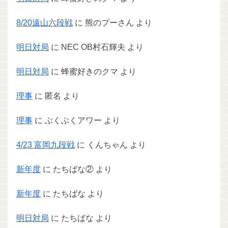
8/20遠山六段戦
に
熊のプーさん
より
明日対局
に
NEC OB村石輝夫
より
明日対局
に
蜂蜜好きのクマ
より
理事
に
匿名
より
理事
に
ぶくぶくアワー
より
4/23 富岡九段戦
に
くんちゃん
より
新年度
に
たちばな②
より
新年度
に
たちばな
より
明日対局
に
たちばな
より