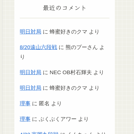
最近のコメント
明日対局
に
蜂蜜好きのクマ
より
8/20遠山六段戦
に
熊のプーさん
よ
り
明日対局
に
NEC OB村石輝夫
より
明日対局
に
蜂蜜好きのクマ
より
理事
に
匿名
より
理事
に
ぶくぶくアワー
より