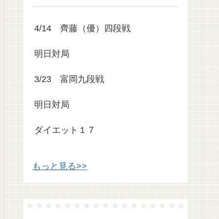
4/14 齊藤（優）四段戦
明日対局
3/23 富岡九段戦
明日対局
ダイエット１７
もっと見る>>