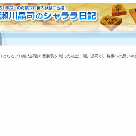
年ぶりとなるプロ編入試験６番勝負を 戦った棋士・瀬川晶司が、将棋への想い