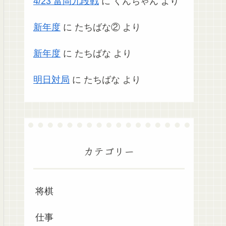
4/23 富岡九段戦
に
くんちゃん
より
新年度
に
たちばな②
より
新年度
に
たちばな
より
明日対局
に
たちばな
より
カテゴリー
将棋
仕事