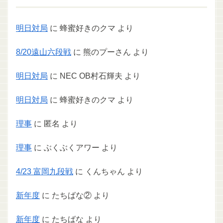
明日対局
に
蜂蜜好きのクマ
より
8/20遠山六段戦
に
熊のプーさん
より
明日対局
に
NEC OB村石輝夫
より
明日対局
に
蜂蜜好きのクマ
より
理事
に
匿名
より
理事
に
ぶくぶくアワー
より
4/23 富岡九段戦
に
くんちゃん
より
新年度
に
たちばな②
より
新年度
に
たちばな
より