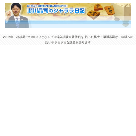
2005年、将棋界で61年ぶりとなるプロ編入試験６番勝負を 戦った棋士・瀬川晶司が、将棋への
想いやさまざまな話題を語ります