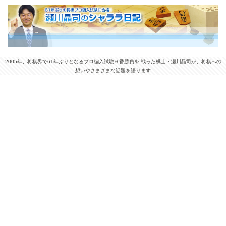
2005年、将棋界で61年ぶりとなるプロ編入試験６番勝負を 戦った棋士・瀬川晶司が、将棋への
想いやさまざまな話題を語ります