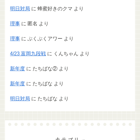
明日対局
に
蜂蜜好きのクマ
より
理事
に
匿名
より
理事
に
ぶくぶくアワー
より
4/23 富岡九段戦
に
くんちゃん
より
新年度
に
たちばな②
より
新年度
に
たちばな
より
明日対局
に
たちばな
より
カテゴリー