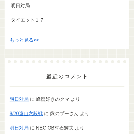
明日対局
ダイエット１７
もっと見る>>
最近のコメント
明日対局
に
蜂蜜好きのクマ
より
8/20遠山六段戦
に
熊のプーさん
より
明日対局
に
NEC OB村石輝夫
より