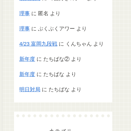
理事
に
匿名
より
理事
に
ぶくぶくアワー
より
4/23 富岡九段戦
に
くんちゃん
より
新年度
に
たちばな②
より
新年度
に
たちばな
より
明日対局
に
たちばな
より
カテゴリー