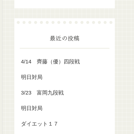
最近の投稿
4/14 齊藤（優）四段戦
明日対局
3/23 富岡九段戦
明日対局
ダイエット１７