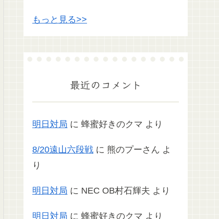
もっと見る>>
最近のコメント
明日対局
に
蜂蜜好きのクマ
より
8/20遠山六段戦
に
熊のプーさん
よ
り
明日対局
に
NEC OB村石輝夫
より
明日対局
に
蜂蜜好きのクマ
より