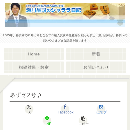
2005年、将棋界で61年ぶりとなるプロ編入試験６番勝負を 戦った棋士・瀬川晶司が、将棋への
想いやさまざまな話題を語ります
Home
新着
指導対局・教室
お問い合わせ
あずさ2号♪
X
Facebook
はてブ
LINE
コピー