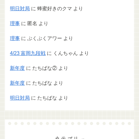
明日対局
に
蜂蜜好きのクマ
より
理事
に
匿名
より
理事
に
ぶくぶくアワー
より
4/23 富岡九段戦
に
くんちゃん
より
新年度
に
たちばな②
より
新年度
に
たちばな
より
明日対局
に
たちばな
より
カテゴリー