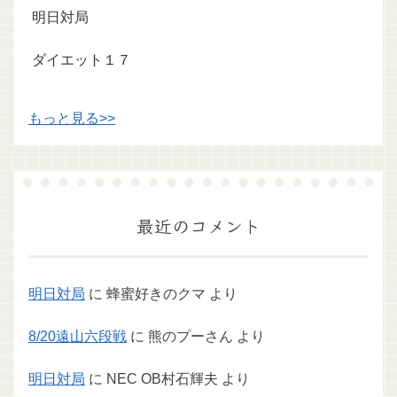
明日対局
ダイエット１７
もっと見る>>
最近のコメント
明日対局
に
蜂蜜好きのクマ
より
8/20遠山六段戦
に
熊のプーさん
より
明日対局
に
NEC OB村石輝夫
より