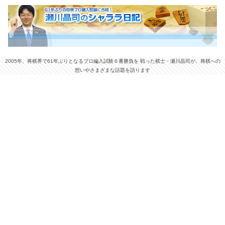
2005年、将棋界で61年ぶりとなるプロ編入試験６番勝負を 戦った棋士・瀬川晶司が、将棋への
想いやさまざまな話題を語ります