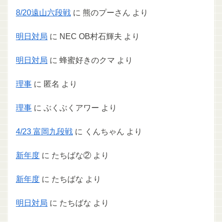
8/20遠山六段戦
に
熊のプーさん
より
明日対局
に
NEC OB村石輝夫
より
明日対局
に
蜂蜜好きのクマ
より
理事
に
匿名
より
理事
に
ぶくぶくアワー
より
4/23 富岡九段戦
に
くんちゃん
より
新年度
に
たちばな②
より
新年度
に
たちばな
より
明日対局
に
たちばな
より