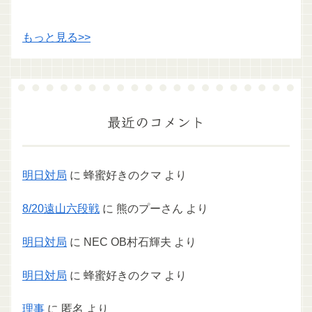
もっと見る>>
最近のコメント
明日対局
に
蜂蜜好きのクマ
より
8/20遠山六段戦
に
熊のプーさん
より
明日対局
に
NEC OB村石輝夫
より
明日対局
に
蜂蜜好きのクマ
より
理事
に
匿名
より