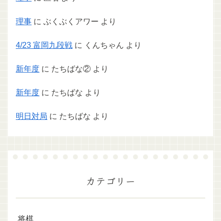
理事
に
ぶくぶくアワー
より
4/23 富岡九段戦
に
くんちゃん
より
新年度
に
たちばな②
より
新年度
に
たちばな
より
明日対局
に
たちばな
より
カテゴリー
将棋