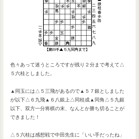
色々あって迷うところですが残り２分まで考えて△
５六桂としました。
▲同玉には△５三飛があるので▲５７銀としました
が以下△６九飛▲６八銀上△同桂成▲同角△５九銀
以下、双方一分将棋の末、なんとか勝ち切ることが
できました！
△５六桂は感想戦で中田先生に「いい手だったね」