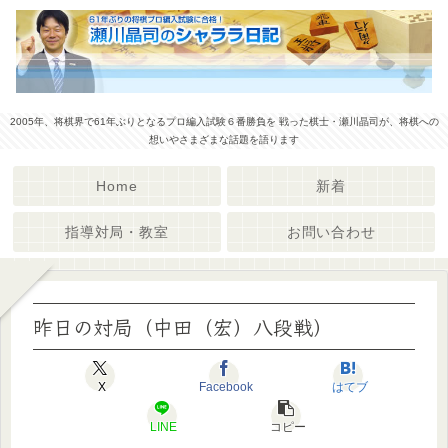
2005年、将棋界で61年ぶりとなるプロ編入試験６番勝負を 戦った棋士・瀬川晶司が、将棋への
想いやさまざまな話題を語ります
Home
新着
指導対局・教室
お問い合わせ
昨日の対局（中田（宏）八段戦）
X
Facebook
はてブ
LINE
コピー