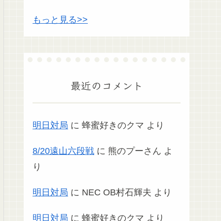
もっと見る>>
最近のコメント
明日対局
に
蜂蜜好きのクマ
より
8/20遠山六段戦
に
熊のプーさん
よ
り
明日対局
に
NEC OB村石輝夫
より
明日対局
に
蜂蜜好きのクマ
より