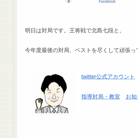
X
Facebook
明日は対局です。王将戦で北島七段と。
今年度最後の対局、ベストを尽くして頑張っ
twitter公式アカウント
指導対局・教室
お知