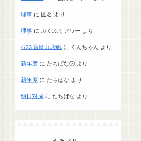
理事
に
匿名
より
理事
に
ぶくぶくアワー
より
4/23 富岡九段戦
に
くんちゃん
より
新年度
に
たちばな②
より
新年度
に
たちばな
より
明日対局
に
たちばな
より
カテゴリー