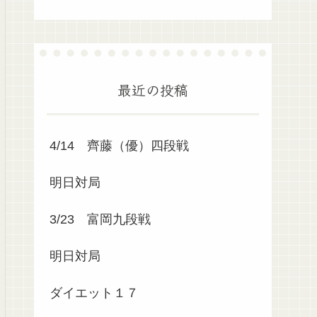
最近の投稿
4/14 齊藤（優）四段戦
明日対局
3/23 富岡九段戦
明日対局
ダイエット１７