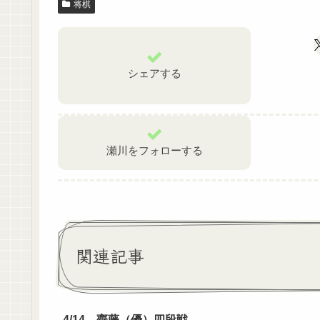
将棋
シェアする
瀬川をフォローする
関連記事
4/14 齊藤（優）四段戦