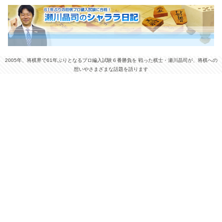
2005年、将棋界で61年ぶりとなるプロ編入試験６番勝負を 戦った棋士・瀬川晶司が、将棋への
想いやさまざまな話題を語ります