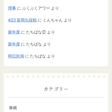
理事
に
ぶくぶくアワー
より
4/23 富岡九段戦
に
くんちゃん
より
新年度
に
たちばな②
より
新年度
に
たちばな
より
明日対局
に
たちばな
より
カテゴリー
将棋