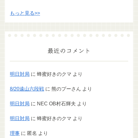
もっと見る>>
最近のコメント
明日対局
に
蜂蜜好きのクマ
より
8/20遠山六段戦
に
熊のプーさん
より
明日対局
に
NEC OB村石輝夫
より
明日対局
に
蜂蜜好きのクマ
より
理事
に
匿名
より