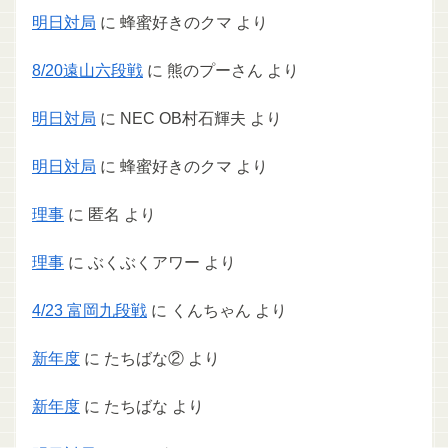
明日対局
に
蜂蜜好きのクマ
より
8/20遠山六段戦
に
熊のプーさん
より
明日対局
に
NEC OB村石輝夫
より
明日対局
に
蜂蜜好きのクマ
より
理事
に
匿名
より
理事
に
ぶくぶくアワー
より
4/23 富岡九段戦
に
くんちゃん
より
新年度
に
たちばな②
より
新年度
に
たちばな
より