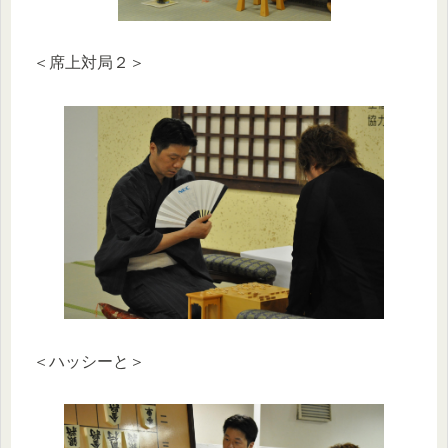
＜席上対局２＞
＜ハッシーと＞