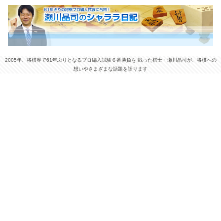
2005年、将棋界で61年ぶりとなるプロ編入試験６番勝負を 戦った棋士・瀬川晶司が、将棋への
想いやさまざまな話題を語ります